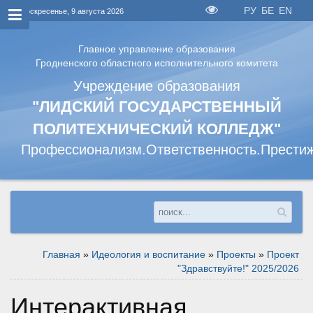
РУ
БЕ
EN
Воскресенье, 9 августа 2026
Главное управление образования
Гродненского областного исполнительного комитета
Учреждение образования
"ЛИДСКИЙ ГОСУДАРСТВЕННЫЙ
ПОЛИТЕХНИЧЕСКИЙ КОЛЛЕДЖ"
Профессионализм.Ответственность.Прести
Главная
»
Идеология и воспитание
»
Проекты
»
Проект
"Здравствуйте!" 2025/2026
Интерактивная