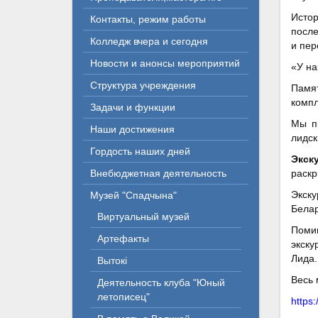
Истор
Контакты, режим работы
после
Колледж вчера и сегодня
и пер
Новости и анонсы мероприятий
«У на
Структура учреждения
Памя
компл
Задачи и функции
Мы п
Наши достижения
лидск
Гордость наших дней
Экск
Внебюджетная деятельность
раскр
Экск
Музей "Спадчына"
Белар
Виртуальный музей
Помим
Артефакты
экску
Лида.
Вытокі
Весь 
Деятельность клуба "Юный
летописец"
https