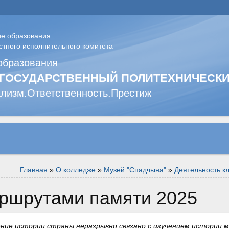
ие образования
стного исполнительного комитета
образования
 ГОСУДАРСТВЕННЫЙ ПОЛИТЕХНИЧЕСКИ
лизм.Ответственность.Престиж
Главная
»
О колледже
»
Музей "Спадчына"
»
Деятельность к
аршрутами памяти 2025
ние истории страны неразрывно связано с изучением истории 