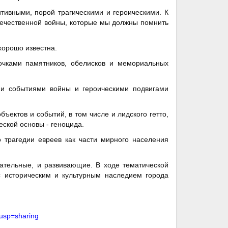
ивными, порой трагическими и героическими. К
течественной войны, которые мы должны помнить
хорошо известна.
очками памятников, обелисков и мемориальных
ми событиями войны и героическими подвигами
ъектов и событий, в том числе и лидского гетто,
ской основы - геноцида.
трагедии евреев как части мирного населения
тательные, и развивающие. В ходе тематической
с историческим и культурным наследием города
?usp=sharing