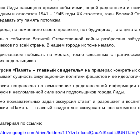
ия Лиды насыщена яркими событиями, порой радостными и позит
дним и относятся 1941 – 1945 годы ХХ столетия, годы Великой О
едавать эту память потомкам.
рода, не помнящего своего прошлого, нет будущего», - эта цитата 
ть о событиях Великой Отечественной войны разбросана звёзд
ексов по всей стране. В нашем городе их тоже немало.
риглашаем побывать на местах, тесно связанных с трагически
их подпольщиков.
урсия «Память – главный свидетель»
на примерах конкретных об
ывает сущность оккупационной политики фашистов и ее идеологиче
урсия направлена на осмысление представленной информации о 
уси и несломленной силе воли подпольщиков города Лиды.
о познавательных задач экскурсия ставит и разрешает и воспи
рсии «Память – главный свидетель» экскурсанты познакомятся 
материал по ссылке:
://drive.google.com/drive/folders/1TYIzrLeIcocfQauZdKxcdtiJIURTIJVq