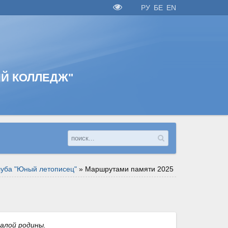
РУ
БЕ
EN
Й КОЛЛЕДЖ"
луба "Юный летописец"
»
Маршрутами памяти 2025
малой родины.