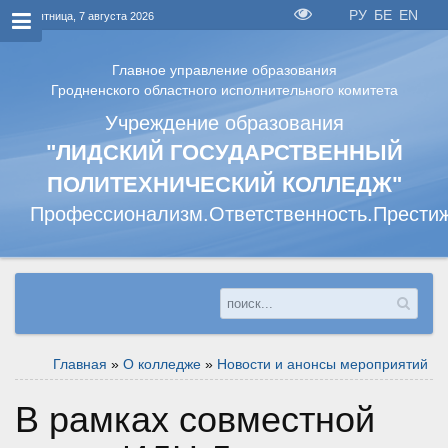
РУ
БЕ
EN
Пятница, 7 августа 2026
Главное управление образования
Гродненского областного исполнительного комитета
Учреждение образования
"ЛИДСКИЙ ГОСУДАРСТВЕННЫЙ
ПОЛИТЕХНИЧЕСКИЙ КОЛЛЕДЖ"
Профессионализм.Ответственность.Прести
Главная
»
О колледже
»
Новости и анонсы мероприятий
В рамках совместной