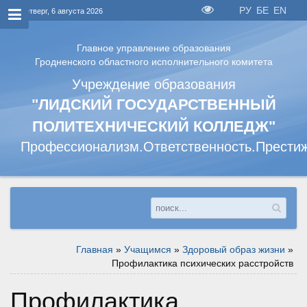
РУ
БЕ
EN
Четверг, 6 августа 2026
Главное управление образования
Гродненского областного исполнительного комитета
Учреждение образования
"ЛИДСКИЙ ГОСУДАРСТВЕННЫЙ
ПОЛИТЕХНИЧЕСКИЙ КОЛЛЕДЖ"
Профессионализм.Ответственность.Прести
Главная
»
Учащимся
»
Здоровый образ жизни
»
Профилактика психических расстройств
Профилактика