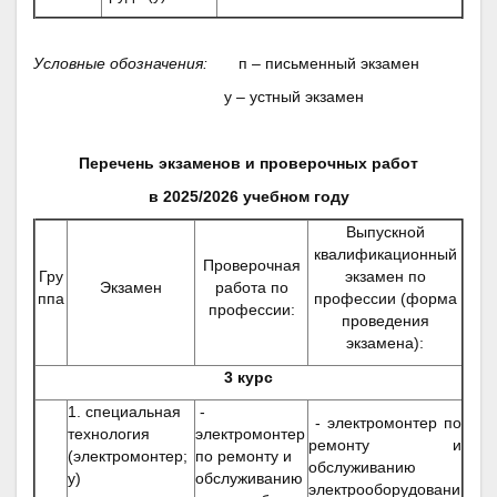
Условные обозначения:
п – письменный экзамен
у – устный экзамен
Перечень экзаменов и проверочных работ
в 2025/2026 учебном году
Выпускной
квалификационный
Проверочная
Гру
экзамен по
Экзамен
работа по
ппа
профессии (форма
профессии:
проведения
экзамена):
3 курс
1. специальная
-
- электромонтер по
технология
электромонтер
ремонту и
(электромонтер;
по ремонту и
обслуживанию
у)
обслуживанию
электрооборудовани