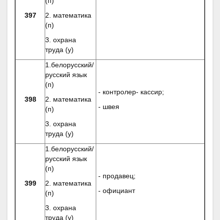
(п)
397
2. математика
(п)
3. охрана
труда (у)
1.белорусский/
русский язык
(п)
- контролер- кассир;
398
2. математика
- швея
(п)
3. охрана
труда (у)
1.белорусский/
русский язык
(п)
- продавец;
399
2. математика
- официант
(п)
3. охрана
труда (у)