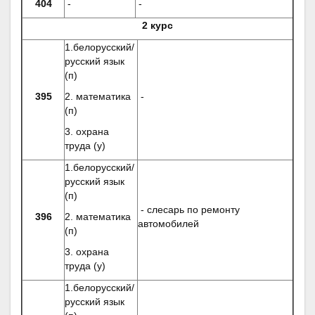
404
-
-
2 курс
1.белорусский/
русский язык
(п)
395
2. математика
-
(п)
3. охрана
труда (у)
1.белорусский/
русский язык
(п)
- слесарь по ремонту
396
2. математика
автомобилей
(п)
3. охрана
труда (у)
1.белорусский/
русский язык