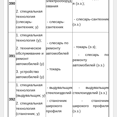
электрооборуд
390
я (э.з.);
ования
2. специальная
технология
- слесарь-сантехник
(слесарь-
- слесарь-
(э.з.)
сантехник; у)
сантехник
1. специальная
технология (у);
- слесарь по
- токарь (э.з);
2. техническое
ремонту
обслуживание и
автомобилей
- слесарь по
391
ремонт
ремонту
автомобилей (у)
автомобилей (э.з.)
- токарь
3. устройство
автомобилей (у)
1. специальная
- выдувальщик
- выдувальщик
технология
стеклоизделий
стеклоизделий (э.з.)
(выдувальщик; у)
392
- станочник
- станочник
2. специальная
широкого
широкого профиля
технология
профиля
(э.з.)
(станочник; у)