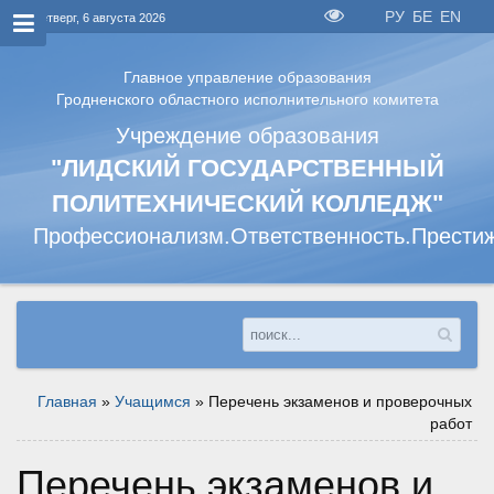
РУ
БЕ
EN
Четверг, 6 августа 2026
Главное управление образования
Гродненского областного исполнительного комитета
Учреждение образования
"ЛИДСКИЙ ГОСУДАРСТВЕННЫЙ
ПОЛИТЕХНИЧЕСКИЙ КОЛЛЕДЖ"
Профессионализм.Ответственность.Прести
Главная
»
Учащимся
»
Перечень экзаменов и проверочных
работ
Перечень экзаменов и