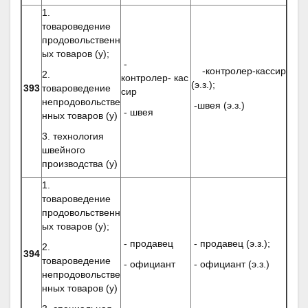
1.
товароведение
продовольственн
ых товаров (у);
-
-контролер-кассир
2.
контролер- кас
(э.з.);
393
товароведение
сир
непродовольстве
-швея (э.з.)
- швея
нных товаров (у)
3. технология
швейного
производства (у)
1.
товароведение
продовольственн
ых товаров (у);
- продавец
- продавец (э.з.);
2.
394
товароведение
- официант
- официант (э.з.)
непродовольстве
нных товаров (у)